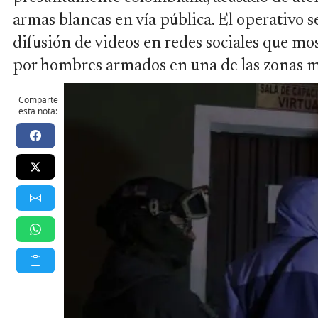
armas blancas en vía pública. El operativo s
difusión de videos en redes sociales que m
por hombres armados en una de las zonas má
Comparte
esta nota: