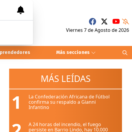
Viernes 7
de
Agosto
de 2026
prendedores
Más secciones
MÁS LEÍDAS
1
La Confederación Africana de Fútbol
confirma su respaldo a Gianni
Infantino
2
A 24 horas del incendio, el fuego
persiste en Barrio Lindo, hay 10.000