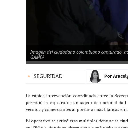
Imagen del ciudadano colombiano capturado, acu
GAMEA
•
SEGURIDAD
Por Aracel
La rápida intervención coordinada entre la Secret
permitió la captura de un sujeto de nacionalida
vecinos y comerciantes al portar armas blancas en l
El operativo se activó tras múltiples denuncias ciud
en TikTok, donde se observaba a dos hombres arma