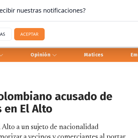
ecibir nuestras notificaciones?
IAS
ACEPTAR
Opinión
Matices
Em
colombiano acusado de
 en El Alto
l Alto a un sujeto de nacionalidad
rizar a vecinos y comerciantes al portar