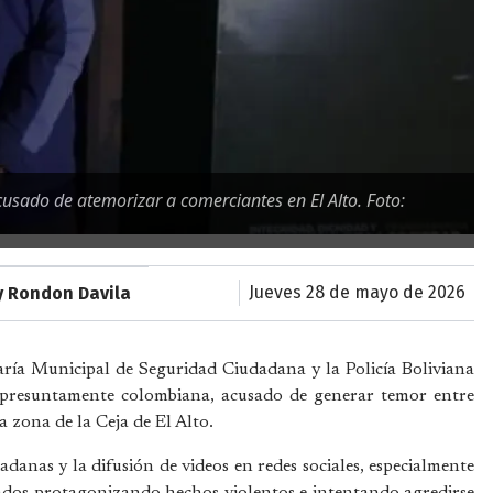
sado de atemorizar a comerciantes en El Alto. Foto:
jueves 28 de mayo de 2026
y Rondon Davila
aría Municipal de Seguridad Ciudadana y la Policía Boliviana
d presuntamente colombiana, acusado de generar temor entre
a zona de la Ceja de El Alto.
adanas y la difusión de videos en redes sociales, especialmente
dos protagonizando hechos violentos e intentando agredirse