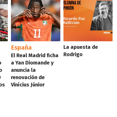
España
La apuesta de
Rodrigo
El Real Madrid ficha
o
a Yan Diomande y
o
anuncia la
0
renovación de
os
Vinícius Júnior