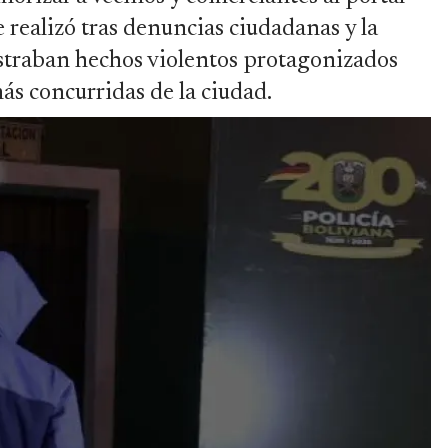
e realizó tras denuncias ciudadanas y la
ostraban hechos violentos protagonizados
s concurridas de la ciudad.