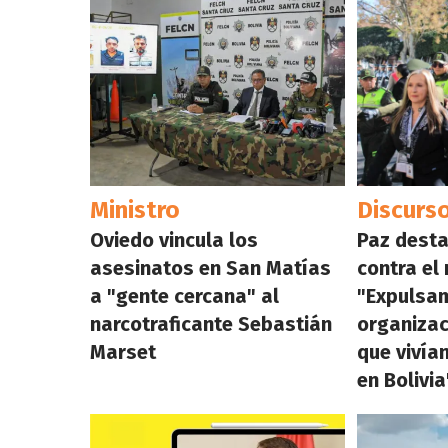
Ministro
Discurs
Oviedo vincula los
Paz desta
asesinatos en San Matías
contra el 
a "gente cercana" al
"Expulsam
narcotraficante Sebastián
organizac
Marset
que vivía
en Bolivia