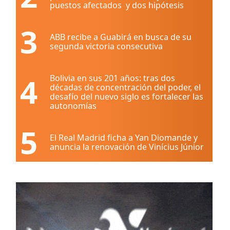
puestos afectados y dos hipótesis
3
ABB recibe a Guabirá en busca de su
segunda victoria consecutiva
4
Bolivia en sus 201 años: tras dos
décadas de concentración del poder, el
desafío del nuevo siglo es fortalecer las
autonomías
5
El Real Madrid ficha a Yan Diomande y
anuncia la renovación de Vinícius Júnior