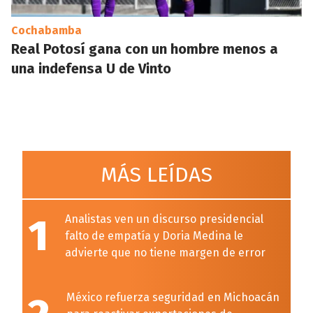
Cochabamba
Real Potosí gana con un hombre menos a
una indefensa U de Vinto
MÁS LEÍDAS
1
Analistas ven un discurso presidencial
falto de empatía y Doria Medina le
advierte que no tiene margen de error
México refuerza seguridad en Michoacán