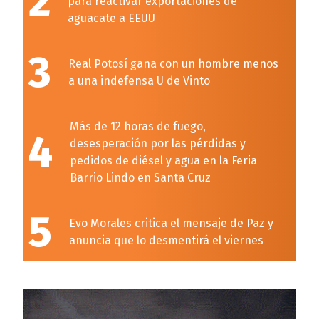
2
para reactivar exportaciones de
aguacate a EEUU
3
Real Potosí gana con un hombre menos
a una indefensa U de Vinto
Más de 12 horas de fuego,
4
desesperación por las pérdidas y
pedidos de diésel y agua en la Feria
Barrio Lindo en Santa Cruz
5
Evo Morales critica el mensaje de Paz y
anuncia que lo desmentirá el viernes