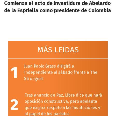
Comienza el acto de investidura de Abelardo
de la Espriella como presidente de Colombia
MÁS LEÍDAS
1
Juan Pablo Grass dirigirá a
Independiente el sábado frente a The
Strongest
Tras anuncio de Paz, Libre dice que hará
2
oposición constructiva, pero adelanta
que exigirá respeto a las instituciones y
al papel de los partidos