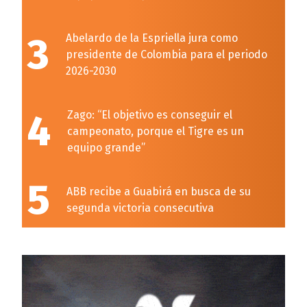
3
Abelardo de la Espriella jura como
presidente de Colombia para el periodo
2026-2030
4
Zago: “El objetivo es conseguir el
campeonato, porque el Tigre es un
equipo grande”
5
ABB recibe a Guabirá en busca de su
segunda victoria consecutiva