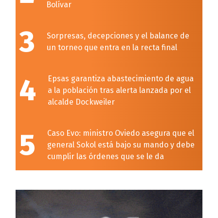
Bolívar
3
Sorpresas, decepciones y el balance de
un torneo que entra en la recta final
4
Epsas garantiza abastecimiento de agua
a la población tras alerta lanzada por el
alcalde Dockweiler
5
Caso Evo: ministro Oviedo asegura que el
general Sokol está bajo su mando y debe
cumplir las órdenes que se le da