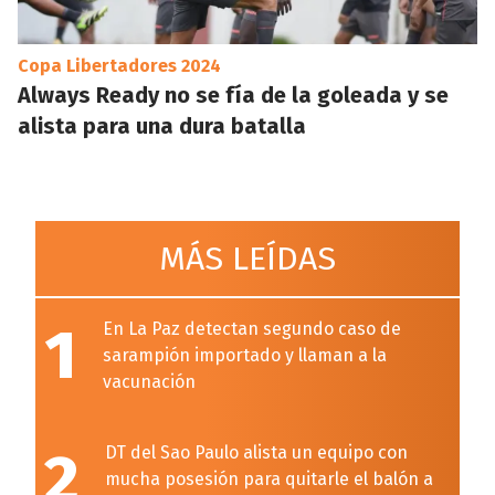
Copa Libertadores 2024
Always Ready no se fía de la goleada y se
alista para una dura batalla
MÁS LEÍDAS
1
En La Paz detectan segundo caso de
sarampión importado y llaman a la
vacunación
2
DT del Sao Paulo alista un equipo con
mucha posesión para quitarle el balón a