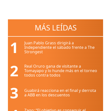
MÁS LEÍDAS
1
Juan Pablo Grass dirigirá a
Independiente el sábado frente a The
Strongest
2
Real Oruro gana de visitante a
Tomayapo y lo hunde más en el torneo
todos contra todos
3
Guabirá reacciona en el final y derrota
a ABB en los descuentos
Zago: “El objetivo es conseguir el