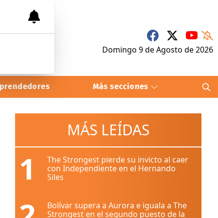
Domingo 9
de
Agosto
de 2026
prendedores
Más secciones
MÁS LEÍDAS
1
The Strongest pierde su invicto al caer
con Independiente en el Hernando
Siles
2
Bolívar supera a Aurora e iguala a The
Strongest en el segundo puesto de la