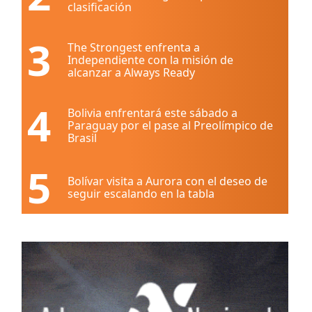
clasificación
3
The Strongest enfrenta a
Independiente con la misión de
alcanzar a Always Ready
4
Bolivia enfrentará este sábado a
Paraguay por el pase al Preolímpico de
Brasil
5
Bolívar visita a Aurora con el deseo de
seguir escalando en la tabla