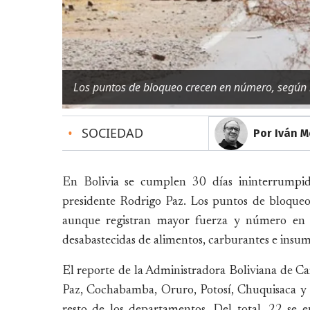
Los puntos de bloqueo crecen en número, según 
•
SOCIEDAD
Por Iván 
En Bolivia se cumplen 30 días ininterrumpid
presidente Rodrigo Paz. Los puntos de bloqueo
aunque registran mayor fuerza y número en 
desabastecidas de alimentos, carburantes e insu
El reporte de la Administradora Boliviana de Ca
Paz, Cochabamba, Oruro, Potosí, Chuquisaca y S
resto de los departamentos. Del total, 22 se