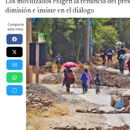
Los movilizados exigen la renuncia del pres
dimisión e insiste en el diálogo
Comparte
esta nota: