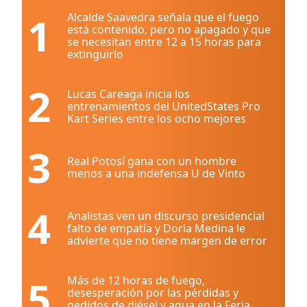
1
Alcalde Saavedra señala que el fuego
está contenido, pero no apagado y que
se necesitan entre 12 a 15 horas para
extinguirlo
2
Lucas Careaga inicia los
entrenamientos del UnitedStates Pro
Kart Series entre los ocho mejores
3
Real Potosí gana con un hombre
menos a una indefensa U de Vinto
4
Analistas ven un discurso presidencial
falto de empatía y Doria Medina le
advierte que no tiene margen de error
5
Más de 12 horas de fuego,
desesperación por las pérdidas y
pedidos de diésel y agua en la Feria