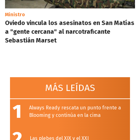
Ministro
Oviedo vincula los asesinatos en San Matías
a "gente cercana" al narcotraficante
Sebastián Marset
MÁS LEÍDAS
1
Always Ready rescata un punto frente a
Blooming y continúa en la cima
2
Las plebes del XIX y el XXI