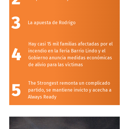
3
La apuesta de Rodrigo
Hay casi 15 mil familias afectadas por el
4
incendio en la Feria Barrio Lindo y el
Gobierno anuncia medidas económicas
de alivio para las víctimas
5
The Strongest remonta un complicado
partido, se mantiene invicto y acecha a
Always Ready