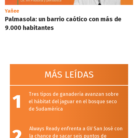
Yañee
Palmasola: un barrio caótico con más de
9.000 habitantes
MÁS LEÍDAS
1
Tres tipos de ganadería avanzan sobre
el hábitat del jaguar en el bosque seco
de Sudamérica
2
Always Ready enfrenta a GV San José con
la chance de sacar seis puntos de