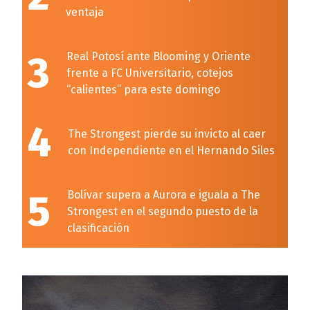
ventaja
3
Real Potosí ante Blooming y Oriente
frente a FC Universitario, cotejos
“calientes” para este domingo
4
The Strongest pierde su invicto al caer
con Independiente en el Hernando Siles
5
Bolívar supera a Aurora e iguala a The
Strongest en el segundo puesto de la
clasificación