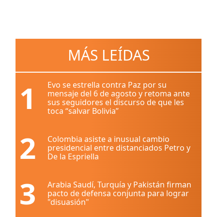
MÁS LEÍDAS
1
Evo se estrella contra Paz por su
mensaje del 6 de agosto y retoma ante
sus seguidores el discurso de que les
toca “salvar Bolivia”
2
Colombia asiste a inusual cambio
presidencial entre distanciados Petro y
De la Espriella
3
Arabia Saudí, Turquía y Pakistán firman
pacto de defensa conjunta para lograr
"disuasión"