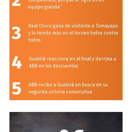
2
equipo grande”
3
Real Oruro gana de visitante a Tomayapo
y lo hunde más en el torneo todos contra
todos
4
Guabirá reacciona en el final y derrota a
ABB en los descuentos
5
ABB recibe a Guabirá en busca de su
segunda victoria consecutiva