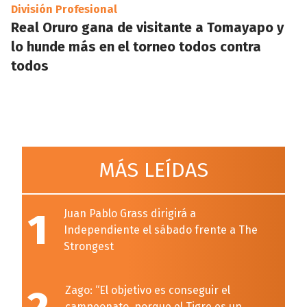
División Profesional
Real Oruro gana de visitante a Tomayapo y
lo hunde más en el torneo todos contra
todos
MÁS LEÍDAS
1
Juan Pablo Grass dirigirá a
Independiente el sábado frente a The
Strongest
Zago: “El objetivo es conseguir el
campeonato, porque el Tigre es un