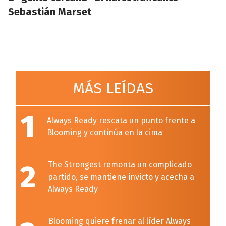
Sebastián Marset
MÁS LEÍDAS
1
Always Ready rescata un punto frente a
Blooming y continúa en la cima
2
The Strongest remonta un complicado
partido, se mantiene invicto y acecha a
Always Ready
Blooming quiere frenar al líder Always