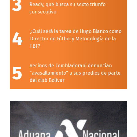
3
Ready, que busca su sexto triunfo
consecutivo
4
¿Cuál será la tarea de Hugo Blanco como
Director de Fútbol y Metodología de la
FBF?
5
Vecinos de Tembladerani denuncian
"avasallamiento" a sus predios de parte
del club Bolívar