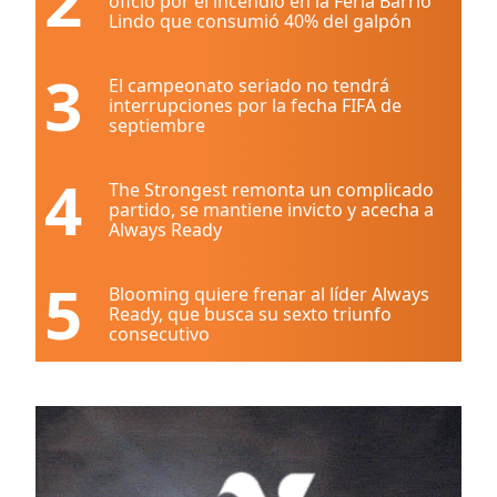
2
oficio por el incendio en la Feria Barrio
Lindo que consumió 40% del galpón
3
El campeonato seriado no tendrá
interrupciones por la fecha FIFA de
septiembre
4
The Strongest remonta un complicado
partido, se mantiene invicto y acecha a
Always Ready
5
Blooming quiere frenar al líder Always
Ready, que busca su sexto triunfo
consecutivo