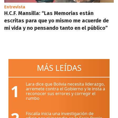
Entrevista
H.C.F. Mansilla: “Las Memorias están
escritas para que yo mismo me acuerde de
mi vida y no pensando tanto en el público”
MÁS LEÍDAS
1
Lara dice que Bolivia necesita liderazgo,
arremete contra el Gobierno y le insta a
reconocer sus errores y corregir el
rumbo
Fiscalía inicia una investigación de