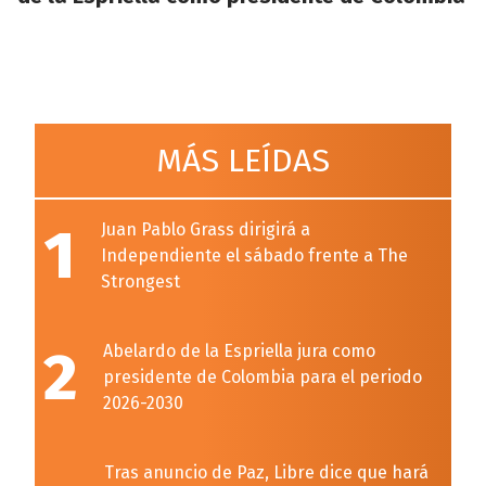
MÁS LEÍDAS
1
Juan Pablo Grass dirigirá a
Independiente el sábado frente a The
Strongest
2
Abelardo de la Espriella jura como
presidente de Colombia para el periodo
2026-2030
Tras anuncio de Paz, Libre dice que hará