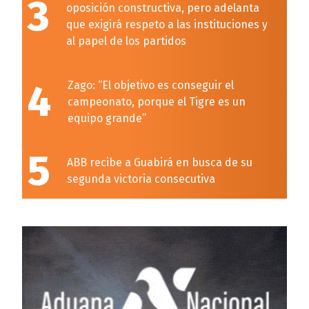
3
oposición constructiva, pero adelanta
que exigirá respeto a las instituciones y
al papel de los partidos
4
Zago: “El objetivo es conseguir el
campeonato, porque el Tigre es un
equipo grande”
5
ABB recibe a Guabirá en busca de su
segunda victoria consecutiva