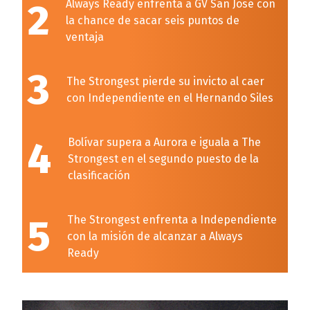
2
Always Ready enfrenta a GV San José con
la chance de sacar seis puntos de
ventaja
3
The Strongest pierde su invicto al caer
con Independiente en el Hernando Siles
4
Bolívar supera a Aurora e iguala a The
Strongest en el segundo puesto de la
clasificación
5
The Strongest enfrenta a Independiente
con la misión de alcanzar a Always
Ready