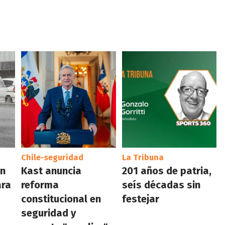
Chile-seguridad
La Tribuna
en
Kast anuncia
201 años de patria,
ara
reforma
seís décadas sin
constitucional en
festejar
seguridad y