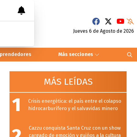
Jueves 6
de
Agosto
de 2026
prendedores
Más secciones
MÁS LEÍDAS
1
Crisis energética: el país entre el colapso
hidrocarburífero y el salvavidas minero
2
Cazzu conquista Santa Cruz con un show
cargado de emoción y guiños a la cultura