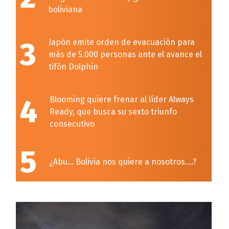
boliviana
3
Japón emite orden de evacuación para
más de 5.000 personas ante el avance el
tifón Dolphin
4
Blooming quiere frenar al líder Always
Ready, que busca su sexto triunfo
consecutivo
5
¿Abu… Bolivia nos quiere a nosotros….?