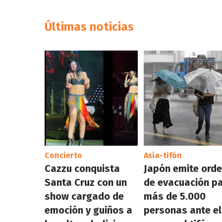
Últimas noticias
Concierto
Asia-tifón
Cazzu conquista
Japón emite ord
Santa Cruz con un
de evacuación p
show cargado de
más de 5.000
emoción y guiños a
personas ante el