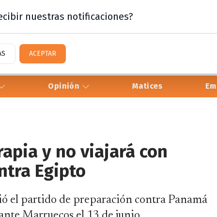
cibir nuestras notificaciones?
AS
ACEPTAR
Opinión
Matices
Em
apia y no viajará con
ntra Egipto
dió el partido de preparación contra Panamá
ante Marruecos el 13 de junio