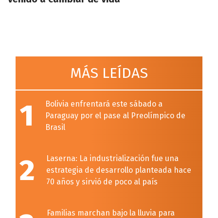
MÁS LEÍDAS
1
Bolivia enfrentará este sábado a
Paraguay por el pase al Preolímpico de
Brasil
2
Laserna: La industrialización fue una
estrategia de desarrollo planteada hace
70 años y sirvió de poco al país
Familias marchan bajo la lluvia para