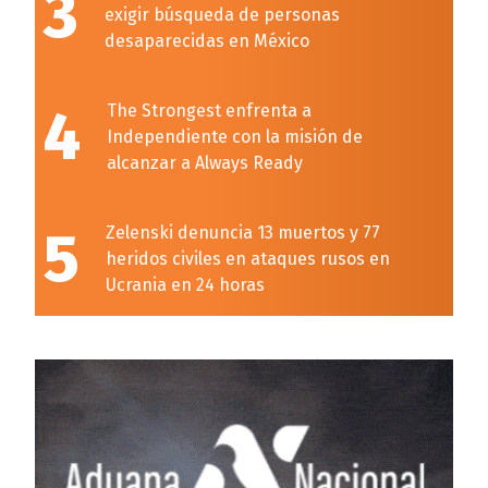
3
exigir búsqueda de personas
desaparecidas en México
4
The Strongest enfrenta a
Independiente con la misión de
alcanzar a Always Ready
5
Zelenski denuncia 13 muertos y 77
heridos civiles en ataques rusos en
Ucrania en 24 horas