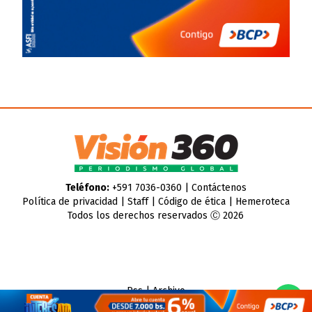
Teléfono:
+591 7036-0360 |
Contáctenos
Política de privacidad
|
Staff
|
Código de ética
|
Hemeroteca
Todos los derechos reservados Ⓒ 2026
Rss
|
Archivo
CMS para medios
by
Troop