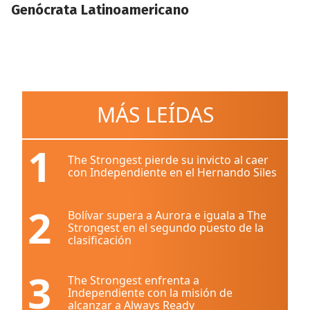
Genócrata Latinoamericano
MÁS LEÍDAS
1
The Strongest pierde su invicto al caer
con Independiente en el Hernando Siles
2
Bolívar supera a Aurora e iguala a The
Strongest en el segundo puesto de la
clasificación
3
The Strongest enfrenta a
Independiente con la misión de
alcanzar a Always Ready