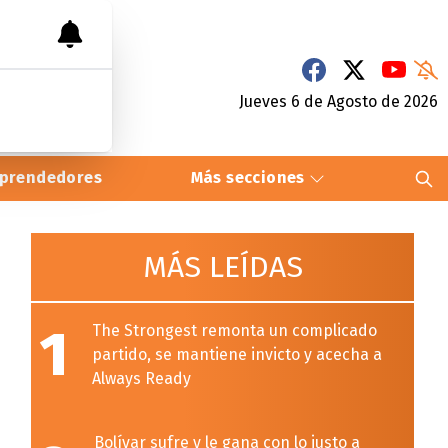
Jueves 6
de
Agosto
de 2026
prendedores
Más secciones
MÁS LEÍDAS
1
The Strongest remonta un complicado
partido, se mantiene invicto y acecha a
Always Ready
Bolívar sufre y le gana con lo justo a