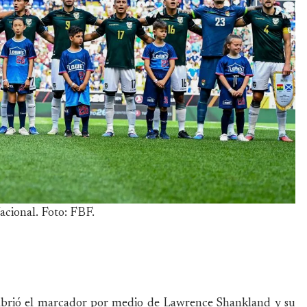
acional. Foto: FBF.
se abrió el marcador por medio de Lawrence Shankland y su