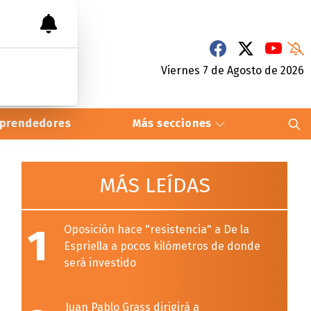
Viernes 7
de
Agosto
de 2026
prendedores
Más secciones
MÁS LEÍDAS
1
Oposición hace "resistencia" a De la
Espriella a pocos kilómetros de donde
será investido
Juan Pablo Grass dirigirá a