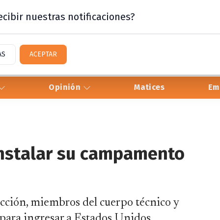
cibir nuestras notificaciones?
AS
ACEPTAR
Opinión
Matices
Em
 instalar su campamento
ección, miembros del cuerpo técnico y
 para ingresar a Estados Unidos