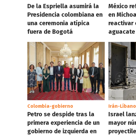
De la Espriella asumirá la
México re
Presidencia colombiana en
en Micho
una ceremonia atípica
reactivar
fuera de Bogotá
aguacate
Colombia-gobierno
Irán-Líbano
Petro se despide tras la
Israel lan
primera experiencia de un
mayor nú
gobierno de izquierda en
proyectil