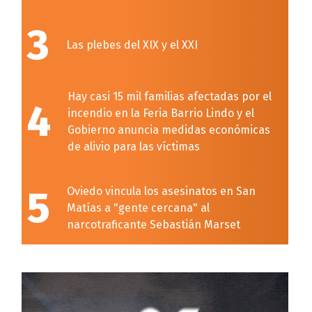
3
Las plebes del XIX y el XXI
Hay casi 15 mil familias afectadas por el
4
incendio en la Feria Barrio Lindo y el
Gobierno anuncia medidas económicas
de alivio para las víctimas
5
Oviedo vincula los asesinatos en San
Matías a "gente cercana" al
narcotraficante Sebastián Marset