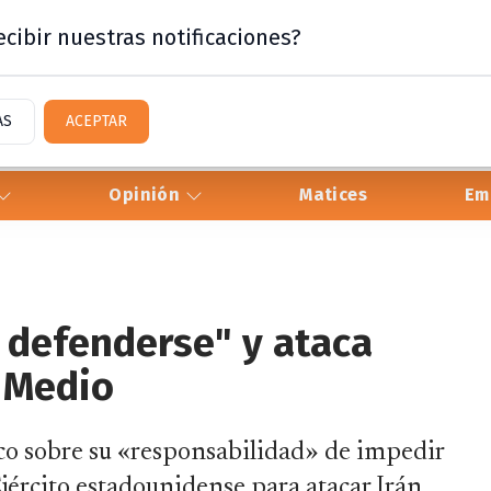
cibir nuestras notificaciones?
AS
ACEPTAR
Opinión
Matices
Em
a defenderse" y ataca
 Medio
sico sobre su «responsabilidad» de impedir
Ejército estadounidense para atacar Irán.