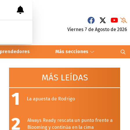
Viernes 7
de
Agosto
de 2026
prendedores
Más secciones
MÁS LEÍDAS
1
La apuesta de Rodrigo
2
Always Ready rescata un punto frente a
Blooming y continúa en la cima