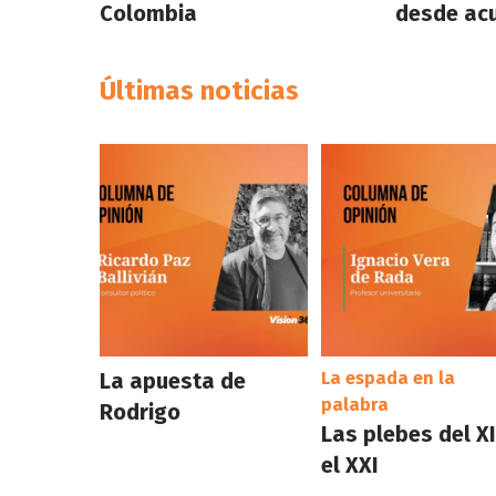
Colombia
desde acu
Últimas noticias
La apuesta de
La espada en la
palabra
Rodrigo
Las plebes del XI
el XXI