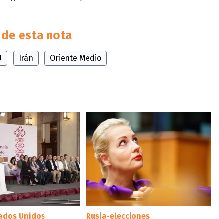
de esta nota
U
Irán
Oriente Medio
tados Unidos
Rusia-elecciones