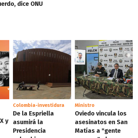
erdo, dice ONU
Colombia-investidura
Ministro
De la Espriella
Oviedo vincula los
X y
asumirá la
asesinatos en San
Presidencia
Matías a "gente