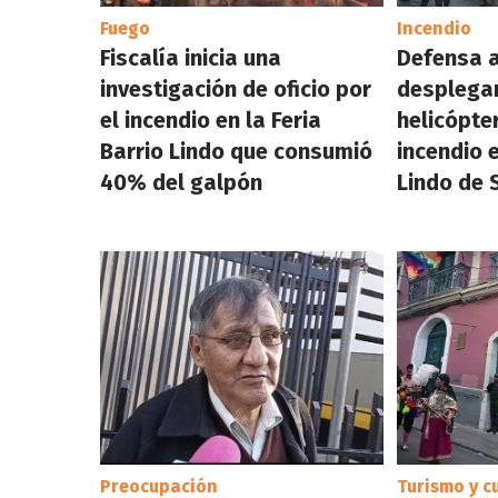
Fuego
Incendio
Fiscalía inicia una
Defensa 
investigación de oficio por
desplega
el incendio en la Feria
helicópte
Barrio Lindo que consumió
incendio e
40% del galpón
Lindo de 
Preocupación
Turismo y c