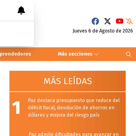
Jueves 6
de
Agosto
de 2026
prendedores
Más secciones
MÁS LEÍDAS
1
Paz destaca presupuesto que reduce del
déficit fiscal, devolución de ahorros en
dólares y mejora del riesgo país
Paz admite dificultades para avanzar en