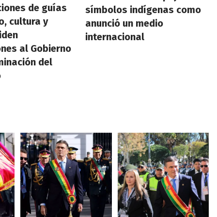
iones de guías
símbolos indígenas como
, cultura y
anunció un medio
piden
internacional
ones al Gobierno
minación del
o