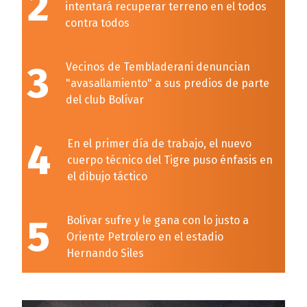
2
intentará recuperar terreno en el todos
contra todos
3
Vecinos de Tembladerani denuncian
"avasallamiento" a sus predios de parte
del club Bolívar
4
En el primer día de trabajo, el nuevo
cuerpo técnico del Tigre puso énfasis en
el dibujo táctico
5
Bolívar sufre y le gana con lo justo a
Oriente Petrolero en el estadio
Hernando Siles