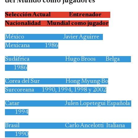
del Mundo como jugadores
Selección Actual Entrenador
Nacionalidad Mundial como jugador
México Javier Aguirre
Mexicana 1986
Sudáfrica Hugo Broos Belga
1986
Corea del Sur Hong Myung-Bo
Surcoreana 1990, 1994, 1998 y 2002
Catar Julen Lopetegui Española
1994
Brasil Carlo Ancelotti Italiana
1990