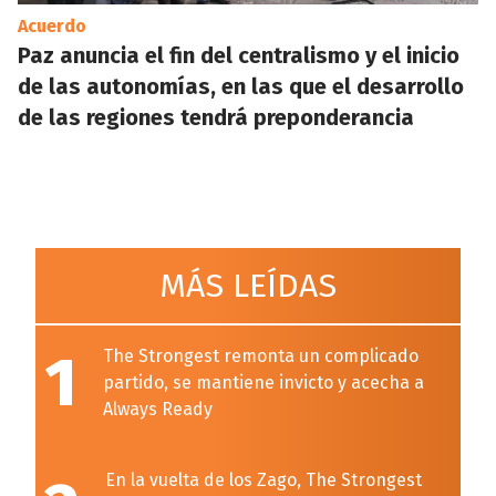
Acuerdo
Paz anuncia el fin del centralismo y el inicio
de las autonomías, en las que el desarrollo
de las regiones tendrá preponderancia
MÁS LEÍDAS
1
The Strongest remonta un complicado
partido, se mantiene invicto y acecha a
Always Ready
En la vuelta de los Zago, The Strongest