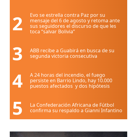
2
Evo se estrella contra Paz por su
mensaje del 6 de agosto y retoma ante
sus seguidores el discurso de que les
toca “salvar Bolivia”
3
ABB recibe a Guabirá en busca de su
segunda victoria consecutiva
4
A 24 horas del incendio, el fuego
persiste en Barrio Lindo, hay 10.000
puestos afectados y dos hipótesis
5
La Confederación Africana de Fútbol
confirma su respaldo a Gianni Infantino