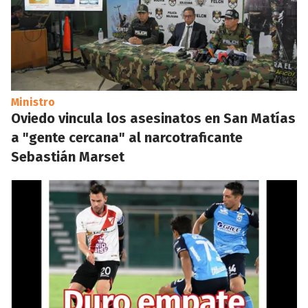
Ministro
Oviedo vincula los asesinatos en San Matías
a "gente cercana" al narcotraficante
Sebastián Marset