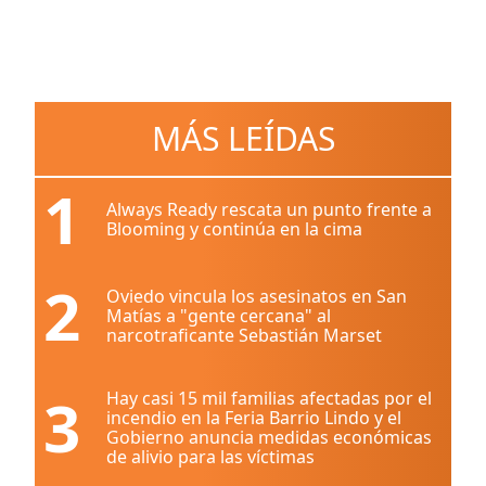
MÁS LEÍDAS
1
Always Ready rescata un punto frente a
Blooming y continúa en la cima
2
Oviedo vincula los asesinatos en San
Matías a "gente cercana" al
narcotraficante Sebastián Marset
3
Hay casi 15 mil familias afectadas por el
incendio en la Feria Barrio Lindo y el
Gobierno anuncia medidas económicas
de alivio para las víctimas