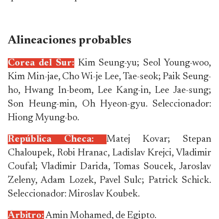
Alineaciones probables
Corea del Sur:
Kim Seung-yu; Seol Young-woo,
Kim Min-jae, Cho Wi-je Lee, Tae-seok; Paik Seung-
ho, Hwang In-beom, Lee Kang-in, Lee Jae-sung;
Son Heung-min, Oh Hyeon-gyu. Seleccionador:
Hiong Myung-bo.
República Checa:
Matej Kovar; Stepan
Chaloupek, Robi Hranac, Ladislav Krejci, Vladimir
Coufal; Vladimir Darida, Tomas Soucek, Jaroslav
Zeleny, Adam Lozek, Pavel Sulc; Patrick Schick.
Seleccionador: Miroslav Koubek.
Árbitro:
Amin Mohamed, de Egipto.