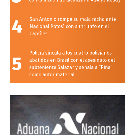
4
San Antonio rompe su mala racha ante
Nacional Potosí con su triunfo en el
Capriles
Policía vincula a los cuatro bolivianos
5
abatidos en Brasil con el asesinato del
subteniente Salazar y señala a “Piña”
como autor material