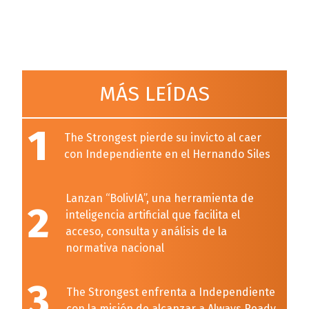
MÁS LEÍDAS
1
The Strongest pierde su invicto al caer
con Independiente en el Hernando Siles
Lanzan “BolivIA”, una herramienta de
2
inteligencia artificial que facilita el
acceso, consulta y análisis de la
normativa nacional
3
The Strongest enfrenta a Independiente
con la misión de alcanzar a Always Ready