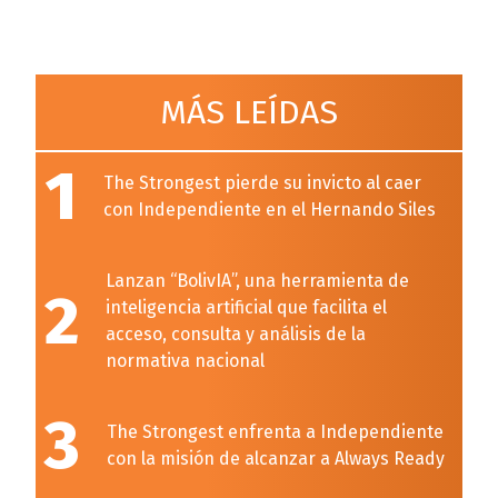
MÁS LEÍDAS
1
The Strongest pierde su invicto al caer
con Independiente en el Hernando Siles
Lanzan “BolivIA”, una herramienta de
2
inteligencia artificial que facilita el
acceso, consulta y análisis de la
normativa nacional
3
The Strongest enfrenta a Independiente
con la misión de alcanzar a Always Ready