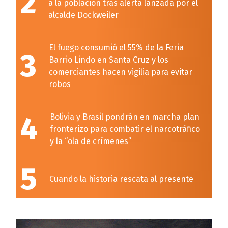
2
a la población tras alerta lanzada por el
alcalde Dockweiler
El fuego consumió el 55% de la Feria
3
Barrio Lindo en Santa Cruz y los
comerciantes hacen vigilia para evitar
robos
4
Bolivia y Brasil pondrán en marcha plan
fronterizo para combatir el narcotráfico
y la “ola de crímenes”
5
Cuando la historia rescata al presente