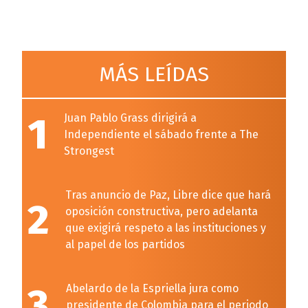
MÁS LEÍDAS
1
Juan Pablo Grass dirigirá a
Independiente el sábado frente a The
Strongest
Tras anuncio de Paz, Libre dice que hará
2
oposición constructiva, pero adelanta
que exigirá respeto a las instituciones y
al papel de los partidos
3
Abelardo de la Espriella jura como
presidente de Colombia para el periodo