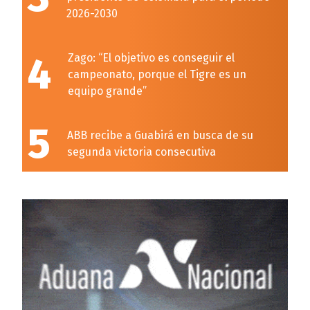
2026-2030
4
Zago: “El objetivo es conseguir el
campeonato, porque el Tigre es un
equipo grande”
5
ABB recibe a Guabirá en busca de su
segunda victoria consecutiva