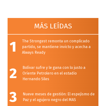
MÁS LEÍDAS
1
The Strongest remonta un complicado
partido, se mantiene invicto y acecha a
Always Ready
2
Bolívar sufre y le gana con lo justo a
Oriente Petrolero en el estadio
Hernando Siles
3
Nueve meses de gestión: El espejismo de
Paz y el agujero negro del MAS