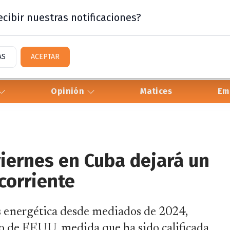
cibir nuestras notificaciones?
AS
ACEPTAR
Opinión
Matices
Em
iernes en Cuba dejará un
 corriente
is energética desde mediados de 2024,
ro de EEUU, medida que ha sido calificada