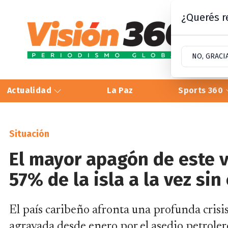
¿Querés re
NO, GRACI
Actualidad
La Paz
Sports 360
Situación
El mayor apagón de este v
57% de la isla a la vez sin
El país caribeño afronta una profunda cris
agravada desde enero por el asedio petrole