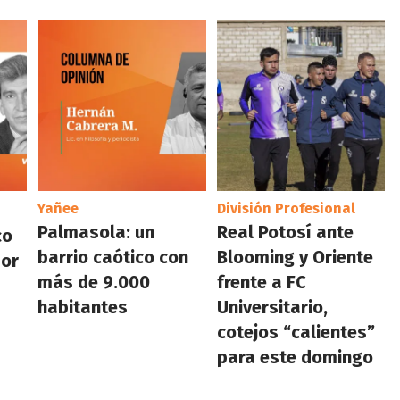
Yañee
División Profesional
Palmasola: un
Real Potosí ante
co
barrio caótico con
Blooming y Oriente
por
más de 9.000
frente a FC
habitantes
Universitario,
cotejos “calientes”
para este domingo