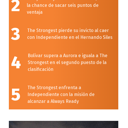
2
la chance de sacar seis puntos de
ventaja
3
The Strongest pierde su invicto al caer
con Independiente en el Hernando Siles
4
Bolívar supera a Aurora e iguala a The
Strongest en el segundo puesto de la
clasificación
5
The Strongest enfrenta a
Independiente con la misión de
alcanzar a Always Ready