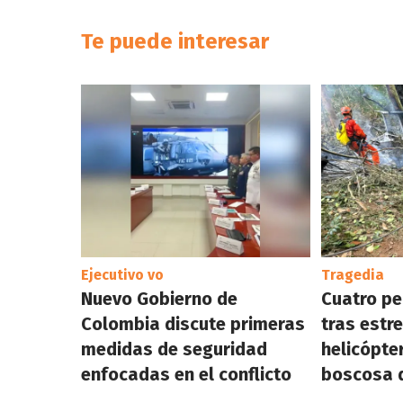
Te puede interesar
Ejecutivo vo
Tragedia
Nuevo Gobierno de
Cuatro p
Colombia discute primeras
tras estre
medidas de seguridad
helicópte
enfocadas en el conflicto
boscosa d