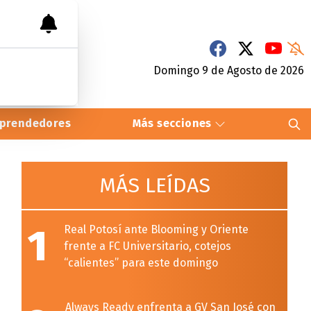
Domingo 9
de
Agosto
de 2026
prendedores
Más secciones
MÁS LEÍDAS
1
Real Potosí ante Blooming y Oriente
frente a FC Universitario, cotejos
“calientes” para este domingo
Always Ready enfrenta a GV San José con