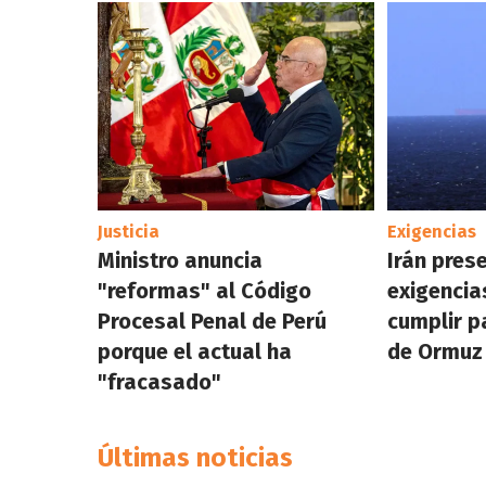
Justicia
Exigencias
Ministro anuncia
Irán pres
"reformas" al Código
exigencia
Procesal Penal de Perú
cumplir p
porque el actual ha
de Ormuz
"fracasado"
Últimas noticias