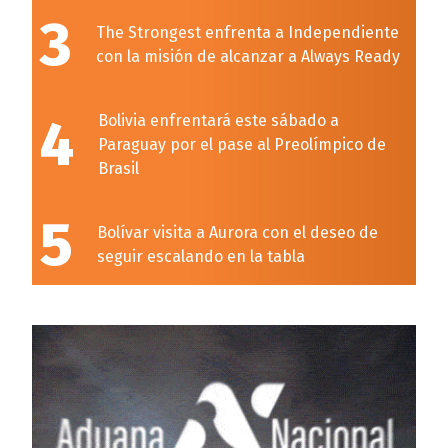
3
The Strongest enfrenta a Independiente
con la misión de alcanzar a Always Ready
4
Bolivia enfrentará este sábado a
Paraguay por el pase al Preolímpico de
Brasil
5
Bolívar visita a Aurora con el deseo de
seguir escalando en la tabla