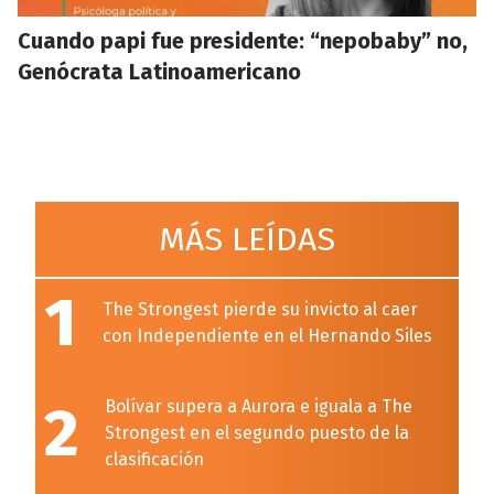
Cuando papi fue presidente: “nepobaby” no,
Genócrata Latinoamericano
MÁS LEÍDAS
1
The Strongest pierde su invicto al caer
con Independiente en el Hernando Siles
2
Bolívar supera a Aurora e iguala a The
Strongest en el segundo puesto de la
clasificación