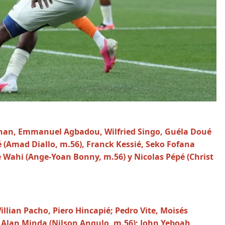
Konan, Emmanuel Agbadou, Wilfried Singo, Guéla Doué
(Amad Diallo, m.56), Franck Kessié, Seko Fofana
 Wahi (Ange-Yoan Bonny, m.56) y Nicolas Pépé (Christ
llian Pacho, Piero Hincapié; Pedro Vite, Moisés
, Alan Minda (Nilson Angulo, m.56); John Yeboah