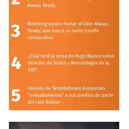
Always Ready
3
Blooming quiere frenar al líder Always
Ready, que busca su sexto triunfo
consecutivo
4
¿Cuál será la tarea de Hugo Blanco como
Director de Fútbol y Metodología de la
FBF?
5
Vecinos de Tembladerani denuncian
"avasallamiento" a sus predios de parte
del club Bolívar