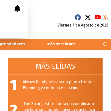
Viernes 7
de
Agosto
de 2026
prendedores
Más secciones
MÁS LEÍDAS
1
Always Ready rescata un punto frente a
Blooming y continúa en la cima
2
The Strongest remonta un complicado
partido, se mantiene invicto y acecha a