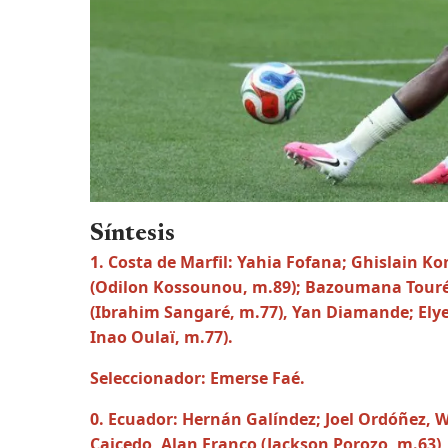
Síntesis
1. Costa de Marfil: Yahia Fofana; Ghislain 
(Odilon Kossounou, m.89); Bazoumana Touré 
(Ibrahim Sangaré, m.77), Yan Diamande; Elye
Inao Oulaï, m.77).
Seleccionador: Emerse Faé.
0. Ecuador: Hernán Galíndez; Joel Ordóñez, Wi
Caicedo, Alan Franco (Jackson Porozo, m.63)