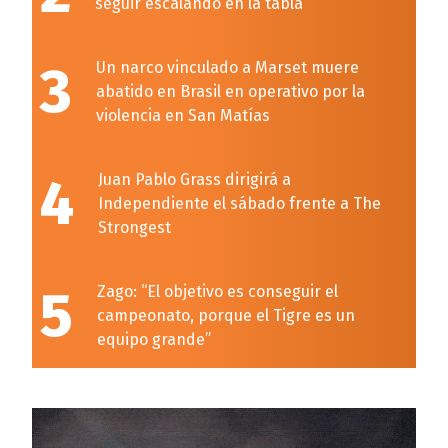
seguir escalando en la tabla
3
Un narco vinculado a Marset muere
abatido en Brasil en operativo por la
violencia en San Matías
4
Juan Pablo Grass dirigirá a
Independiente el sábado frente a The
Strongest
5
Zago: “El objetivo es conseguir el
campeonato, porque el Tigre es un
equipo grande”