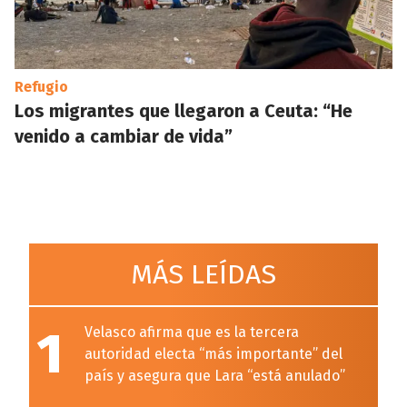
Refugio
Los migrantes que llegaron a Ceuta: “He
venido a cambiar de vida”
MÁS LEÍDAS
1
Velasco afirma que es la tercera
autoridad electa “más importante” del
país y asegura que Lara “está anulado”