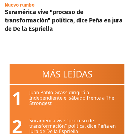
Nuevo rumbo
Suramérica vive "proceso de
transformación" política, dice Peña en jura
de De la Espriella
MÁS LEÍDAS
1
Juan Pablo Grass dirigirá a
Independiente el sábado frente a The
Strongest
2
Suramérica vive "proceso de
transformación" política, dice Peña en
jura de De la Espriella