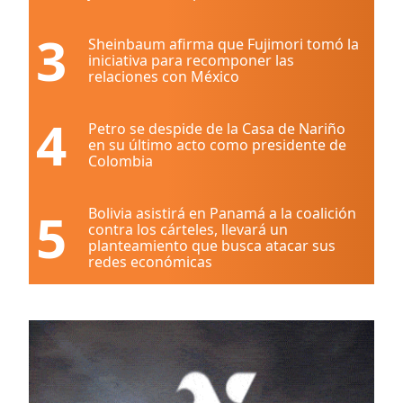
3
Sheinbaum afirma que Fujimori tomó la
iniciativa para recomponer las
relaciones con México
4
Petro se despide de la Casa de Nariño
en su último acto como presidente de
Colombia
5
Bolivia asistirá en Panamá a la coalición
contra los cárteles, llevará un
planteamiento que busca atacar sus
redes económicas