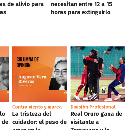
s de alivio para
necesitan entre 12 a 15
mas
horas para extinguirlo
Contra viento y marea
División Profesional
 lo
La tristeza del
Real Oruro gana de
 de
cuidador: el peso de
visitante a
amar en la
Tomayapo y lo