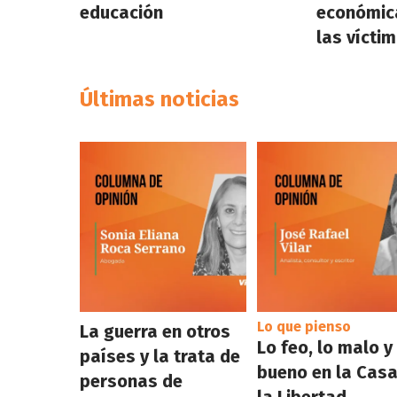
educación
económica
las vícti
Últimas noticias
Lo que pienso
La guerra en otros
Lo feo, lo malo y
países y la trata de
bueno en la Casa
personas de
la Libertad