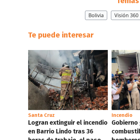
Temas 
Bolivia
Visión 360
Te puede interesar
Santa Cruz
Incendio
Logran extinguir el incendio
Gobierno 
en Barrio Lindo tras 36
combustib
horas de trabajo, el paso
bomberos