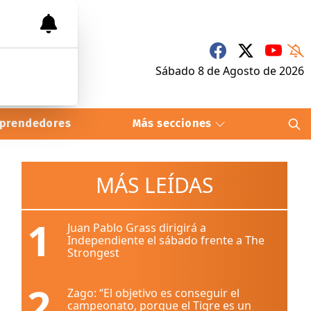
Sábado 8
de
Agosto
de 2026
prendedores
Más secciones
MÁS LEÍDAS
1
Juan Pablo Grass dirigirá a
Independiente el sábado frente a The
Strongest
2
Zago: “El objetivo es conseguir el
campeonato, porque el Tigre es un