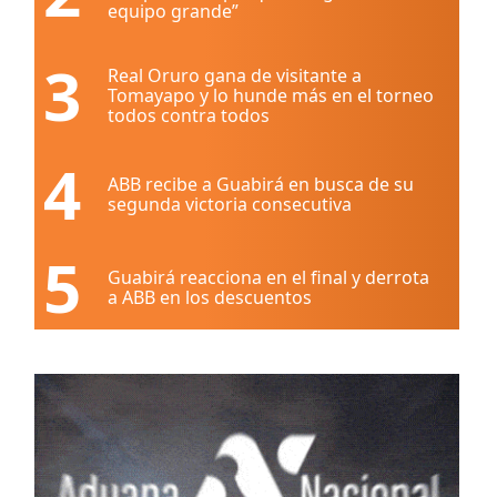
equipo grande”
3
Real Oruro gana de visitante a
Tomayapo y lo hunde más en el torneo
todos contra todos
4
ABB recibe a Guabirá en busca de su
segunda victoria consecutiva
5
Guabirá reacciona en el final y derrota
a ABB en los descuentos