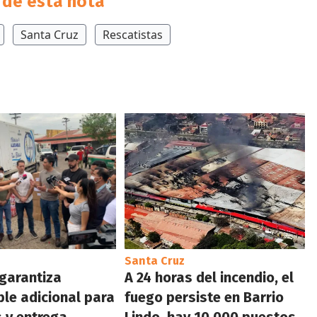
de esta nota
Santa Cruz
Rescatistas
Santa Cruz
garantiza
A 24 horas del incendio, el
le adicional para
fuego persiste en Barrio
 y entrega
Lindo, hay 10.000 puestos