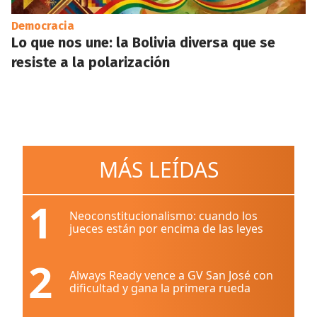
Democracia
Lo que nos une: la Bolivia diversa que se
resiste a la polarización
MÁS LEÍDAS
1
Neoconstitucionalismo: cuando los
jueces están por encima de las leyes
2
Always Ready vence a GV San José con
dificultad y gana la primera rueda