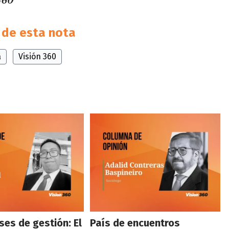
 360
de esta nota
a
Visión 360
es de gestión: El
País de encuentros