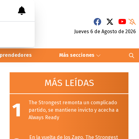
Jueves 6
de
Agosto
de 2026
prendedores
Más secciones
MÁS LEÍDAS
1
The Strongest remonta un complicado
partido, se mantiene invicto y acecha a
Always Ready
En la vuelta de los Zago, The Strongest