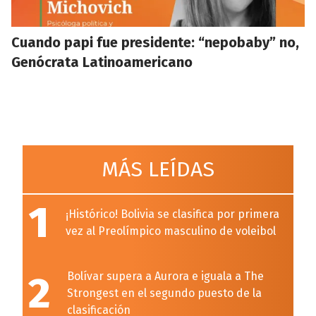
Cuando papi fue presidente: “nepobaby” no,
Genócrata Latinoamericano
MÁS LEÍDAS
1
¡Histórico! Bolivia se clasifica por primera
vez al Preolímpico masculino de voleibol
2
Bolívar supera a Aurora e iguala a The
Strongest en el segundo puesto de la
clasificación