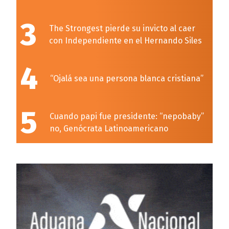
3
The Strongest pierde su invicto al caer
con Independiente en el Hernando Siles
4
“Ojalá sea una persona blanca cristiana”
5
Cuando papi fue presidente: “nepobaby”
no, Genócrata Latinoamericano