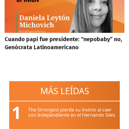
Cuando papi fue presidente: “nepobaby” no,
Genócrata Latinoamericano
MÁS LEÍDAS
1
The Strongest pierde su invicto al caer
con Independiente en el Hernando Siles