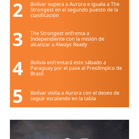
2
Bolívar supera a Aurora e iguala a The
Strongest en el segundo puesto de la
clasificación
3
The Strongest enfrenta a
Independiente con la misión de
alcanzar a Always Ready
4
Bolivia enfrentará este sábado a
Paraguay por el pase al Preolímpico de
Brasil
5
Bolívar visita a Aurora con el deseo de
seguir escalando en la tabla