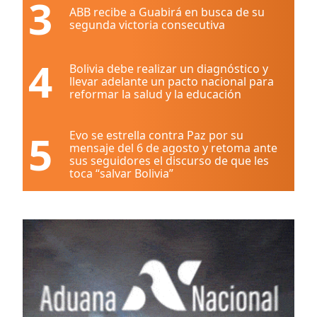
3
ABB recibe a Guabirá en busca de su
segunda victoria consecutiva
4
Bolivia debe realizar un diagnóstico y
llevar adelante un pacto nacional para
reformar la salud y la educación
5
Evo se estrella contra Paz por su
mensaje del 6 de agosto y retoma ante
sus seguidores el discurso de que les
toca “salvar Bolivia”