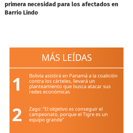
primera necesidad para los afectados en
Barrio Lindo
MÁS LEÍDAS
1
Bolivia asistirá en Panamá a la coalición
contra los cárteles, llevará un
planteamiento que busca atacar sus
redes económicas
2
Zago: “El objetivo es conseguir el
campeonato, porque el Tigre es un
equipo grande”