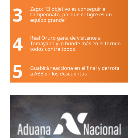
3
Zago: “El objetivo es conseguir el
campeonato, porque el Tigre es un
equipo grande”
4
Real Oruro gana de visitante a
Tomayapo y lo hunde más en el torneo
todos contra todos
5
Guabirá reacciona en el final y derrota
a ABB en los descuentos