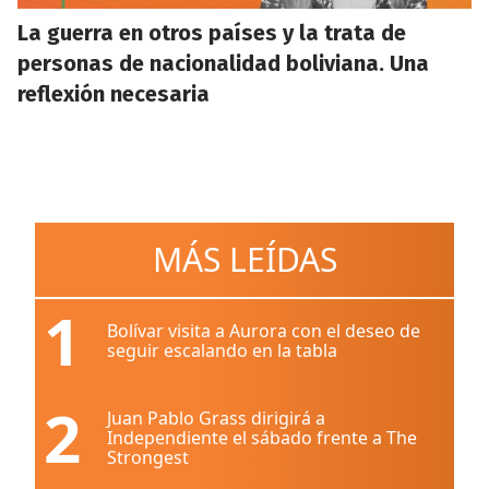
La guerra en otros países y la trata de
personas de nacionalidad boliviana. Una
reflexión necesaria
MÁS LEÍDAS
1
Bolívar visita a Aurora con el deseo de
seguir escalando en la tabla
2
Juan Pablo Grass dirigirá a
Independiente el sábado frente a The
Strongest