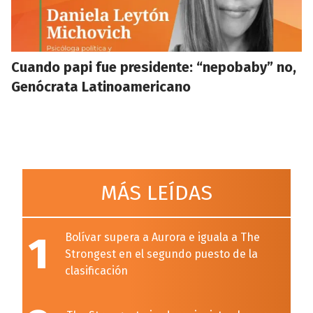
Cuando papi fue presidente: “nepobaby” no,
Genócrata Latinoamericano
MÁS LEÍDAS
1
Bolívar supera a Aurora e iguala a The
Strongest en el segundo puesto de la
clasificación