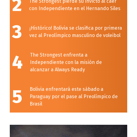
2
The Strongest pierde su invicto al caer
con Independiente en el Hernando Siles
3
¡Histórico! Bolivia se clasifica por primera
vez al Preolímpico masculino de voleibol
4
The Strongest enfrenta a
Independiente con la misión de
alcanzar a Always Ready
5
Bolivia enfrentará este sábado a
Paraguay por el pase al Preolímpico de
Brasil