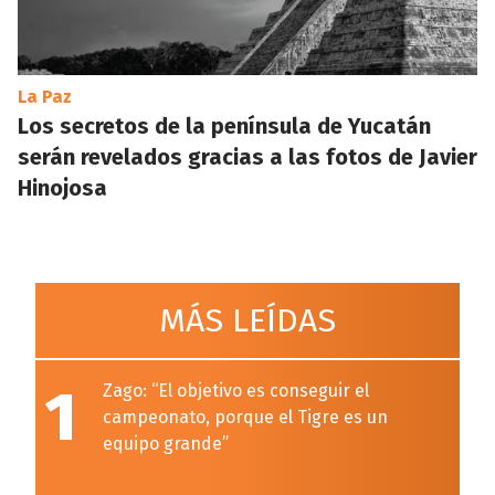
La Paz
Los secretos de la península de Yucatán
serán revelados gracias a las fotos de Javier
Hinojosa
MÁS LEÍDAS
1
Zago: “El objetivo es conseguir el
campeonato, porque el Tigre es un
equipo grande”