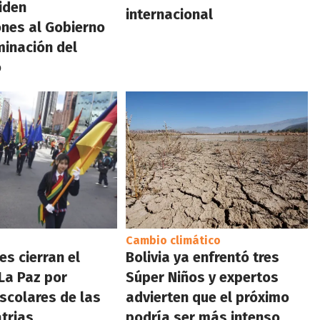
piden
internacional
ones al Gobierno
minación del
o
Cambio climático
es cierran el
Bolivia ya enfrentó tres
La Paz por
Súper Niños y expertos
escolares de las
advierten que el próximo
atrias
podría ser más intenso