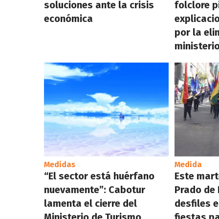
soluciones ante la crisis
folclore 
económica
explicaci
por la eli
ministeri
Medidas
Medida
“El sector está huérfano
Este mart
nuevamente”: Cabotur
Prado de 
lamenta el cierre del
desfiles 
Ministerio de Turismo
fiestas p