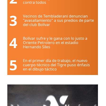
contra todos
3
Vecinos de Tembladerani denuncian
"avasallamiento" a sus predios de parte
del club Bolívar
4
Bolívar sufre y le gana con lo justo a
Oriente Petrolero en el estadio
Hernando Siles
5
En el primer día de trabajo, el nuevo
cuerpo técnico del Tigre puso énfasis
en el dibujo táctico