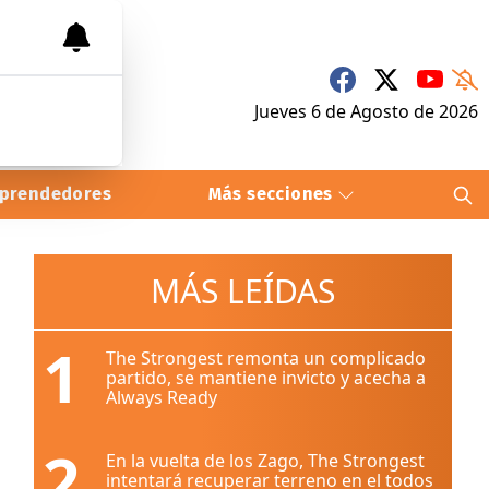
Jueves 6
de
Agosto
de 2026
prendedores
Más secciones
MÁS LEÍDAS
1
The Strongest remonta un complicado
partido, se mantiene invicto y acecha a
Always Ready
2
En la vuelta de los Zago, The Strongest
intentará recuperar terreno en el todos