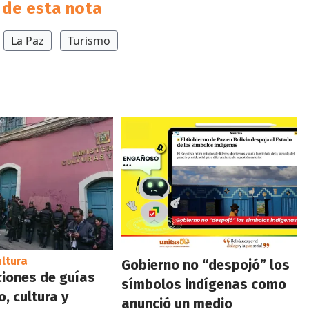
de esta nota
La Paz
Turismo
ultura
Gobierno no “despojó” los
iones de guías
símbolos indígenas como
, cultura y
anunció un medio