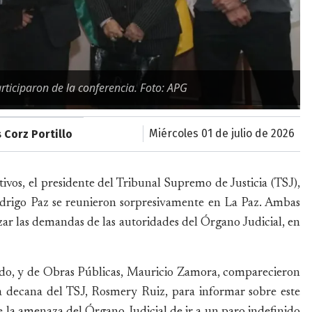
articiparon de la conferencia. Foto: APG
miércoles 01 de julio de 2026
 Corz Portillo
vos, el presidente del Tribunal Supremo de Justicia (TSJ),
drigo Paz se reunieron sorpresivamente en La Paz. Ambas
zar las demandas de las autoridades del Órgano Judicial, en
do, y de Obras Públicas, Mauricio Zamora, comparecieron
a decana del TSJ, Rosmery Ruiz, para informar sobre este
 la amenaza del Órgano Judicial de ir a un paro indefinido