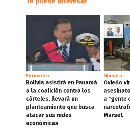
Te puede interesar
Encuentro
Ministro
Bolivia asistirá en Panamá
Oviedo vi
a la coalición contra los
asesinato
cárteles, llevará un
a "gente 
planteamiento que busca
narcotraf
atacar sus redes
Marset
económicas