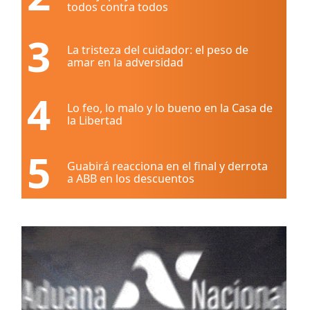
todos contra todos
3
La tristeza del cuidador: el peso de
amar en la adversidad
4
Lo feo, lo malo y lo bueno en la Casa de
la Libertad
5
Guabirá reacciona en el final y derrota
a ABB en los descuentos