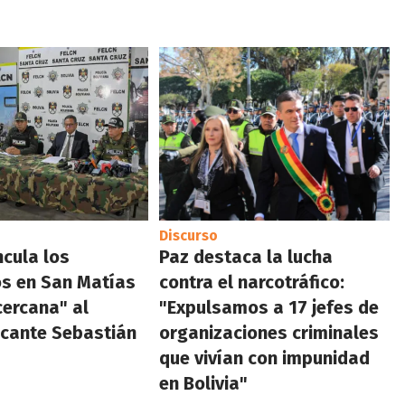
Discurso
ncula los
Paz destaca la lucha
s en San Matías
contra el narcotráfico:
cercana" al
"Expulsamos a 17 jefes de
icante Sebastián
organizaciones criminales
que vivían con impunidad
en Bolivia"