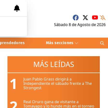
Sábado 8
de
Agosto
de 2026
prendedores
Más secciones
MÁS LEÍDAS
1
Juan Pablo Grass dirigirá a
Independiente el sábado frente a The
Strongest
2
Real Oruro gana de visitante a
Tomayapo y lo hunde más en el torneo