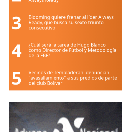
3
Blooming quiere frenar al líder Always
Ready, que busca su sexto triunfo
consecutivo
4
¿Cuál será la tarea de Hugo Blanco
como Director de Fútbol y Metodología
de la FBF?
5
Vecinos de Tembladerani denuncian
"avasallamiento" a sus predios de parte
del club Bolívar