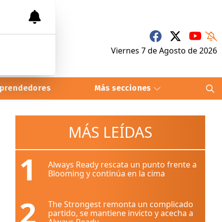
Viernes 7
de
Agosto
de 2026
prendedores
Más secciones
MÁS LEÍDAS
1
Always Ready rescata un punto frente a
Blooming y continúa en la cima
2
The Strongest remonta un complicado
partido, se mantiene invicto y acecha a
Always Ready