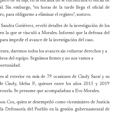
istro de su hija, en la oficialía no se encontraba el oficial de
l. Sin embargo, “en horas de la tarde llega el oficial de
ro, para obligarme a eliminar el registro”, sostuvo.
 Sandra Gutiérrez, reveló detalles de la investigación de los
 en la que se vinculó a Morales. Informó que la defensa del
ara impedir el avance de la investigación del caso.
iernes; daremos todos los avances sin vulnerar derechos y a
bros del equipo. Seguimos firmes y no nos vamos a
oportunidad.
jes al exterior en más de 79 ocasiones de Cindy Saraí y su
e Cindy, Idelsa P., quienes entre los años 2015 y 2019
Venezuela. Se presume que acompañaban a Evo Morales.
son Cox, quien se desempeñó como viceministro de Justicia
 la Defensoría del Pueblo en la gestión gubernamental de