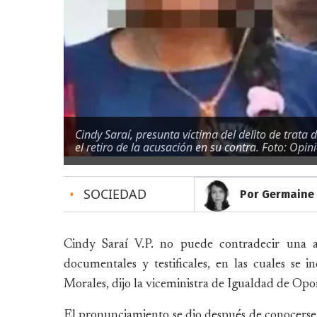
Cindy Saraí, presunta víctima del delito de trata
el retiro de la acusación en su contra. Foto: Opin
•
SOCIEDAD
Por Germaine 
Cindy Saraí V.P. no puede contradecir una a
documentales y testificales, en las cuales se
Morales, dijo la viceministra de Igualdad de Opo
El pronunciamiento se dio después de conocerse 